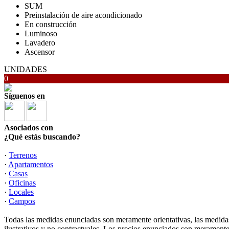
SUM
Preinstalación de aire acondicionado
En construcción
Luminoso
Lavadero
Ascensor
UNIDADES
0
Síguenos en
Asociados con
¿Qué estás buscando?
·
Terrenos
·
Apartamentos
·
Casas
·
Oficinas
·
Locales
·
Campos
Todas las medidas enunciadas son meramente orientativas, las medidas
ilustrativos y no contractuales. Los precios enunciados son meramente 