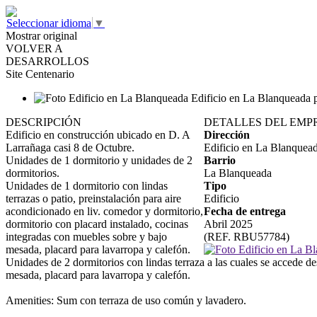
Seleccionar idioma
▼
Mostrar original
VOLVER A
DESARROLLOS
Site Centenario
DESCRIPCIÓN
DETALLES DEL EMP
Edificio en construcción ubicado en D. A
Dirección
Larrañaga casi 8 de Octubre.
Edificio en La Blanquead
Unidades de 1 dormitorio y unidades de 2
Barrio
dormitorios.
La Blanqueada
Unidades de 1 dormitorio con lindas
Tipo
terrazas o patio, preinstalación para aire
Edificio
acondicionado en liv. comedor y dormitorio,
Fecha de entrega
dormitorio con placard instalado, cocinas
Abril 2025
integradas con muebles sobre y bajo
(REF. RBU57784)
mesada, placard para lavarropa y calefón.
Unidades de 2 dormitorios con lindas terraza a las cuales se accede d
mesada, placard para lavarropa y calefón.
Amenities: Sum con terraza de uso común y lavadero.