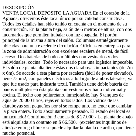
DESCRIPCIÓN
VENTA LOCAL DEPOSITO LA AGUADA En el corazón de la
Aguada, ofrecemos éste local único por su calidad constructiva.
Todos los detalles han sido tenido en cuenta en el momento de su
construcción. En la planta baja, salón de 6 metros de altura, con dos
lucernarios que permiten trabajar con luz apagada. El portón
principal de la misma altura del salón. Columnas estratégicamente
ubicadas para una excelente circulación. Oficinas en entrepiso para
la zona de administración con excelente escalera de metal, de fácil
acceso. Dos baterías de baños múltiples con vestuarios y dos
individuales, cocina. Todo lo necesario para una logística impecable.
El salón de planta alta tiene éstas dos claraboyas impactantes (de 7m
x 6m). Se accede a ésta planta por escalera (fácil de poner elevador),
tiene 725m2, con paneles eléctricos a lo largo de ambos laterales, ya
que fue usado para industria textil. También tiene doble batería de
baños múltiples en ésta planta con vestuarios y baño individual y
cocina. El techo con poliuretano, inmejorable. hay 5 tanques de
agua de 20.000 litros, rejas en todos lados. Los vidrios de las
claraboyas son pequeños por si se rompe uno, no tener que cambiar
la placa entera. Todo absolutamente pensado. El estado del local es
inmaculado! Contribución 3 cuotas de $ 27.000.- La planta de abajo
está alquilada sin contrato en $ 66.500.- (excelentes inquilinos de
años)se entrega libre o se puede alquilar la planta de arriba, que tiene
mucho potencial.