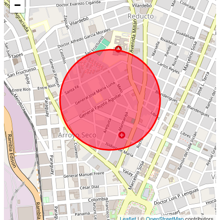
−
Leaflet
| ©
OpenStreetMap
contributors