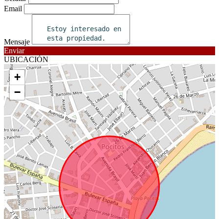
Email
Mensaje
Enviar
UBICACIÓN
+
−