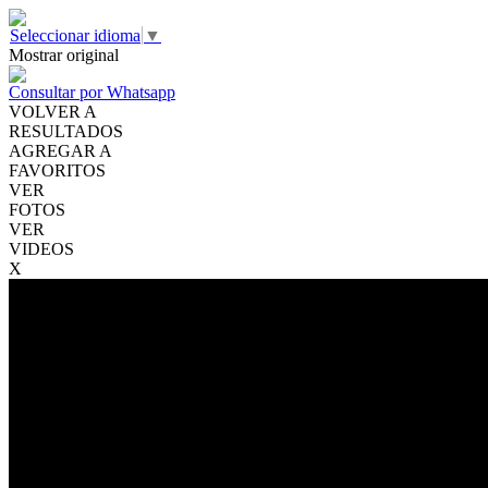
Seleccionar idioma
▼
Mostrar original
Consultar por Whatsapp
VOLVER A
RESULTADOS
AGREGAR A
FAVORITOS
VER
FOTOS
VER
VIDEOS
X