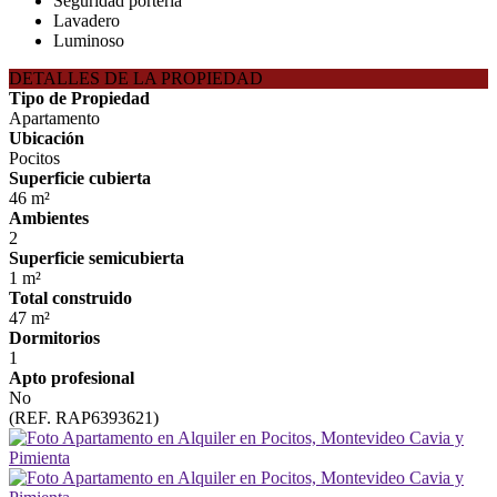
Seguridad portería
Lavadero
Luminoso
DETALLES DE LA PROPIEDAD
Tipo de Propiedad
Apartamento
Ubicación
Pocitos
Superficie cubierta
46 m²
Ambientes
2
Superficie semicubierta
1 m²
Total construido
47 m²
Dormitorios
1
Apto profesional
No
(REF. RAP6393621)