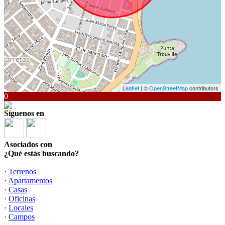
Leaflet
| ©
OpenStreetMap
contributors
0
Síguenos en
Asociados con
¿Qué estás buscando?
·
Terrenos
·
Apartamentos
·
Casas
·
Oficinas
·
Locales
·
Campos