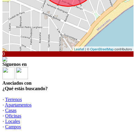
Leaflet
| ©
OpenStreetMap
contributors
0
Síguenos en
Asociados con
¿Qué estás buscando?
·
Terrenos
·
Apartamentos
·
Casas
·
Oficinas
·
Locales
·
Campos