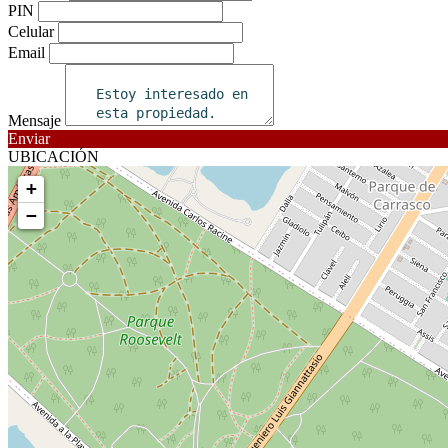
PIN
Celular
Email
Mensaje
Enviar
UBICACIÓN
+
−