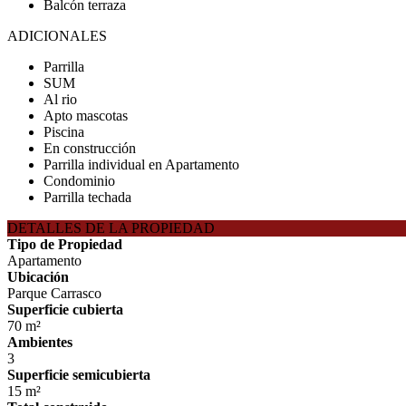
Balcón terraza
ADICIONALES
Parrilla
SUM
Al rio
Apto mascotas
Piscina
En construcción
Parrilla individual en Apartamento
Condominio
Parrilla techada
DETALLES DE LA PROPIEDAD
Tipo de Propiedad
Apartamento
Ubicación
Parque Carrasco
Superficie cubierta
70 m²
Ambientes
3
Superficie semicubierta
15 m²