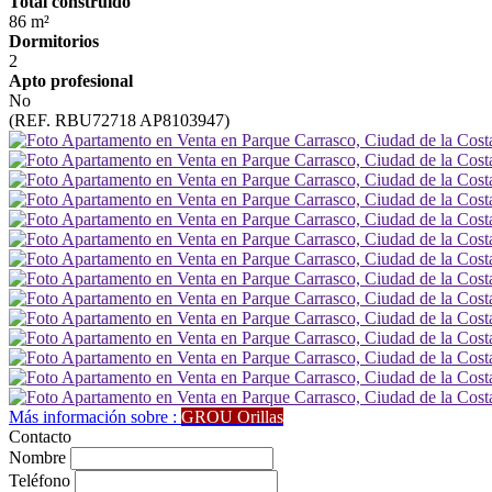
Total construido
86 m²
Dormitorios
2
Apto profesional
No
(REF. RBU72718 AP8103947)
Más información sobre :
GROU Orillas
Contacto
Nombre
Teléfono