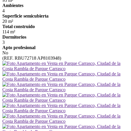
93 m²
Ambientes
4
Superficie semicubierta
20 m²
Total construido
114 m²
Dormitorios
3
Apto profesional
No
(REF. RBU72718 AP8103948)